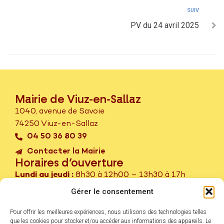
SUIV
PV du 24 avril 2025
Mairie de Viuz-en-Sallaz
1040, avenue de Savoie
74250 Viuz-en-Sallaz
04 50 36 80 39
Contacter la Mairie
Horaires d’ouverture
Lundi au jeudi :
8h30 à 12h00 – 13h30 à 17h
Vendredi :
8h30 à 12h00 – Fermé l’après-midi
Gérer le consentement
er
ème
Samedi :
1
et 3
samedi du mois – 9h à 12h
Pour offrir les meilleures expériences, nous utilisons des technologies telles
Service Passeport – CNI sur rendez-vous.
que les cookies pour stocker et/ou accéder aux informations des appareils. Le