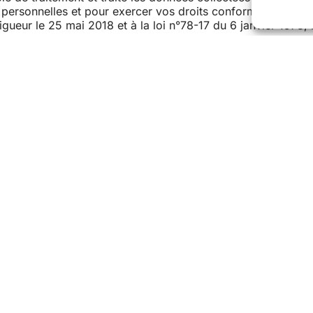
s personnelles et pour exercer vos droits conformément au 
ueur le 25 mai 2018 et à la loi n°78-17 du 6 janvier 1978, r
Horaires d’ouv
ie de Viuz-en-Sallaz
Lundi au jeudi :
8h30 
 avenue de Savoie
Vendredi :
8h30 à 12h
 Viuz-en-Sallaz
er
ème
Samedi :
1
et 3
s
 50 36 80 39
Service Passeport –
ntacter la Mairie
Service Urbanisme s