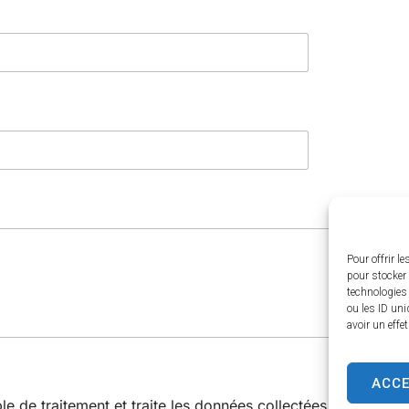
Pour offrir l
pour stocker 
technologies
ou les ID uni
avoir un effe
ACC
le de traitement et traite les données collectées pour la g