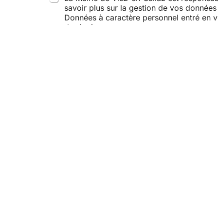
a
savoir plus sur la gestion de vos donnée
g
Données à caractère personnel entré en vig
e
du site internet.
Envoyer
Mair
1040,
74250
04
Co