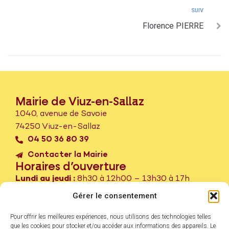
SUIV
Florence PIERRE
Mairie de Viuz-en-Sallaz
1040, avenue de Savoie
74250 Viuz-en-Sallaz
04 50 36 80 39
Contacter la Mairie
Horaires d’ouverture
Lundi au jeudi :
8h30 à 12h00 – 13h30 à 17h
Vendredi :
8h30 à 12h00 – Fermé l’après-midi
Gérer le consentement
er
ème
Samedi :
1
et 3
samedi du mois – 9h à 12h
Pour offrir les meilleures expériences, nous utilisons des technologies telles
Service Passeport – CNI sur rendez-vous.
que les cookies pour stocker et/ou accéder aux informations des appareils. Le