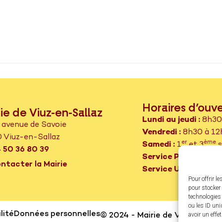
Horaires d’ouv
ie de Viuz-en-Sallaz
Lundi au jeudi :
8h30 
 avenue de Savoie
Vendredi :
8h30 à 12h
 Viuz-en-Sallaz
er
ème
Samedi :
1
et 3
s
 50 36 80 39
Service Passeport –
ntacter la Mairie
Service Urbanisme s
Pour offrir l
pour stocker 
technologies
ou les ID uni
lité
Données personnelles
avoir un effe
© 2024 - Mairie de Viuz-en-Sal