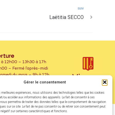
SUIV
Laëtitia SECCO
erture
à 12h00 – 13h30 à 17h
00 – Fermé l’après-midi
amedi du mois – 9h à 12h
 CNI sur rendez-vous.
Gérer le consentement
ur rendez-vous.
es meilleures expériences, nous utilisons des technologies telles que les cookies
et/ou accéder aux informations des appareils. Le fait de consentir à ces
 nous permettra de traiter des données telles que le comportement de navigation
ques sur ce site. Le fait de ne pas consentir ou de retirer son consentement peut
t négatif sur certaines caractéristiques et fonctions.
laz x Utopia