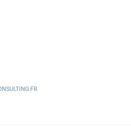
N-SALLAZ
BIEN VIVRE À VIUZ
MA MAIRIE
NSULTING.FR