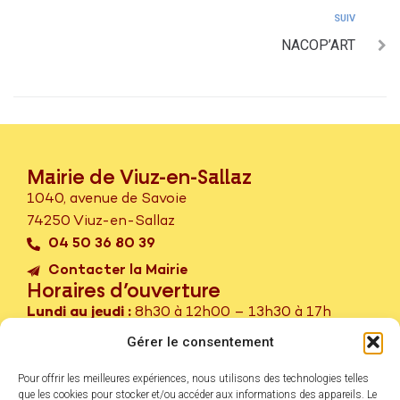
SUIV
NACOP’ART
Mairie de Viuz-en-Sallaz
1040, avenue de Savoie
74250 Viuz-en-Sallaz
04 50 36 80 39
Contacter la Mairie
Horaires d’ouverture
Lundi au jeudi :
8h30 à 12h00 – 13h30 à 17h
Vendredi :
8h30 à 12h00 – Fermé l’après-midi
Gérer le consentement
er
ème
Samedi :
1
et 3
samedi du mois – 9h à 12h
Pour offrir les meilleures expériences, nous utilisons des technologies telles
Service Passeport – CNI sur rendez-vous.
que les cookies pour stocker et/ou accéder aux informations des appareils. Le